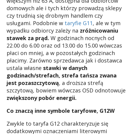
większym niż 63 A, dostępna dla odbiorców
domowych ale i tych którzy prowadzą sklepy
czy trudnią się drobnym handlem czy
usługami. Podobnie w
taryfie G11
, ale w tym
wypadku odbiorcy zależy na
zróżnicowaniu
stawek za prąd.
W godzinach nocnych od
22.00 do 6.00 oraz od 13.00 do 15.00 wówczas
płaci on mniej, a w pozostałych godzinach
płacimy. Zarówno sprzedawca jak i dostawca
ustala własne
stawki w danych
godzinach/strefach, strefa tańsza zwana
jest pozaszczytową
, a droższa strefą
szczytową, bowiem wówczas OSD odnotowuje
zwiększony pobór energii.
Co znaczą inne symbole taryfowe, G12W
Zwykle to taryfa G12 charakteryzuje się
dodatkowymi oznaczeniami literowymi