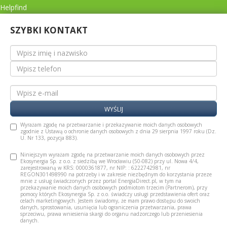
Helpfind
SZYBKI KONTAKT
WYŚLIJ
Wyrażam zgodę na przetwarzanie i przekazywanie moich danych osobowych
zgodnie z Ustawą o ochronie danych osobowych z dnia 29 sierpnia 1997 roku (Dz.
U. Nr 133, pozycja 883).
Niniejszym wyrażam zgodę na przetwarzanie moich danych osobowych przez
Ekosynergia Sp. z o.o. z siedzibą we Wrocławiu (50-082) przy ul. Nowa 4/4,
zarejestrowaną w KRS: 0000361877, nr NIP: : 6222742981, nr
REGON301498990 na potrzeby i w zakresie niezbędnym do korzystania przeze
mnie z usług świadczonych przez portal EnergiaDirect.pl, w tym na
przekazywanie moich danych osobowych podmiotom trzecim (Partnerom), przy
pomocy których Ekosynergia Sp. z o.o. świadczy usługi przedstawienia ofert oraz
celach marketingowych. Jestem świadomy, że mam prawo dostępu do swoich
danych, sprostowania, usunięcia lub ograniczenia przetwarzania, prawa
sprzeciwu, prawa wniesienia skargi do organu nadzorczego lub przeniesienia
danych.