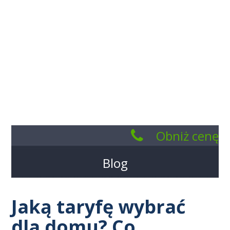
Obniż cenę
kWH
Blog
801
005
Jaką taryfę wybrać
185
dla domu? Co