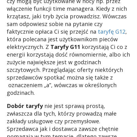
czy mogą być użytkowane w nocy np. przez
włączenie funkcji time managera. Kiedy z nich
krzątasz, jaki tryb życia prowadzisz. Wówczas
sam odpowiesz sobie na pytanie czy
faktycznie opłaca Ci się przejść na
taryfę G12
,
która polecana jest użytkownikom pieców
elektrycznych. Z
Taryfy G11
korzystają Ci co z
energii korzystają dość równomiernie, albo ich
zużycie największe jest w godzinach
szczytowych. Przeglądając oferty niektórych
sprzedawców spotkać można się także z
oznaczeniem „a”, wówczas w określonych
godzinach.
Dobór taryfy
nie jest sprawą prostą,
zwłaszcza dla tych, którzy prowadzą małe
zakłady usługowe czy przemysłowe.
Sprzedawca jak i dostawca zawsze chętnie
pomagają w tym temacie, dlatego zawsze