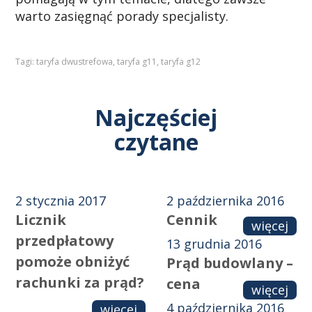
warto zasięgnąć porady specjalisty.
Tagi:
taryfa dwustrefowa
,
taryfa g11
,
taryfa g12
Najczęściej
czytane
2 stycznia 2017
2 października 2016
Licznik
Cennik
więcej
przedpłatowy
13 grudnia 2016
pomoże obniżyć
Prąd budowlany –
rachunki za prąd?
cena
więcej
4 października 2016
więcej