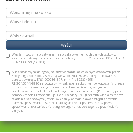
WYŚLIJ
Wyrażam zgodę na przetwarzanie i przekazywanie moich danych osobowych
zgodnie z Ustawą o ochronie danych osobowych z dnia 29 sierpnia 1997 roku (Dz.
U. Nr 133, pozycja 883).
Niniejszym wyrażam zgodę na przetwarzanie moich danych osobowych przez
Ekosynergia Sp. z o.o. z siedzibą we Wrocławiu (50-082) przy ul. Nowa 4/4,
zarejestrowaną w KRS: 0000361877, nr NIP: : 6222742981, nr
REGON301498990 na potrzeby i w zakresie niezbędnym do korzystania przeze
mnie z usług świadczonych przez portal EnergiaDirect.pl, w tym na
przekazywanie moich danych osobowych podmiotom trzecim (Partnerom), przy
pomocy których Ekosynergia Sp. z o.o. świadczy usługi przedstawienia ofert oraz
celach marketingowych. Jestem świadomy, że mam prawo dostępu do swoich
danych, sprostowania, usunięcia lub ograniczenia przetwarzania, prawa
sprzeciwu, prawa wniesienia skargi do organu nadzorczego lub przeniesienia
danych.