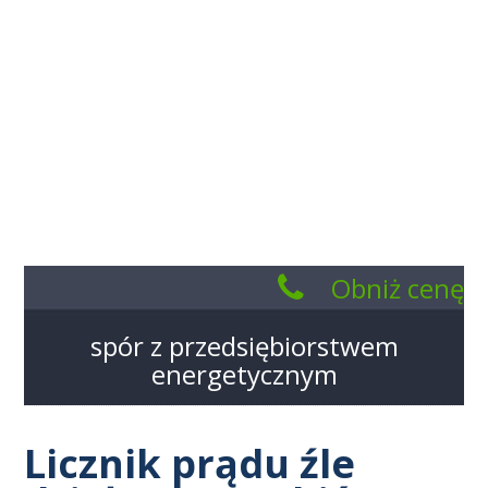
Obniż cenę
kWH
spór z przedsiębiorstwem
energetycznym
801
005
Licznik prądu źle
185