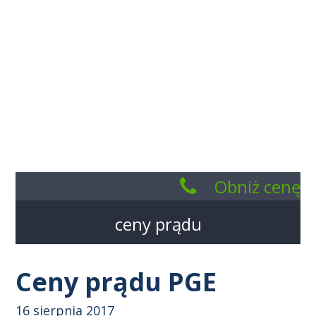
Obniż cenę
kWH
ceny prądu
801
005
Ceny prądu PGE
185
16 sierpnia 2017